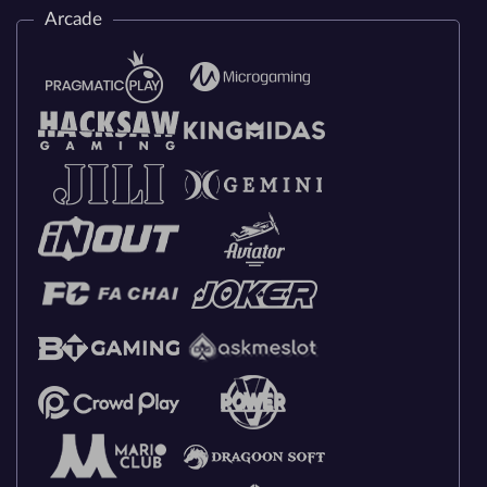
Arcade