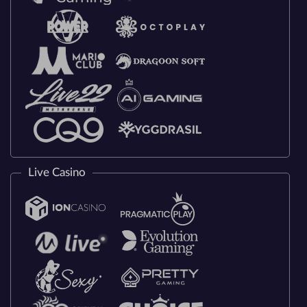
Live Casino