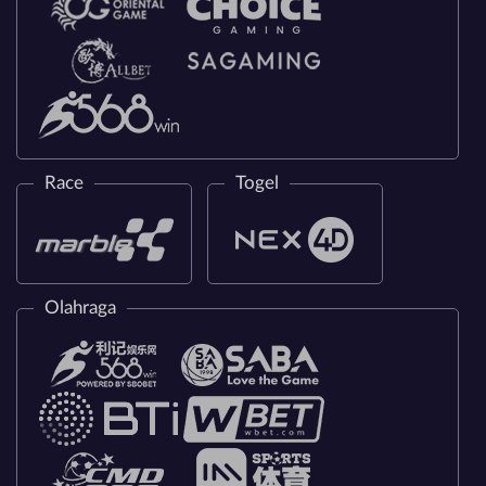
Race
Togel
Olahraga