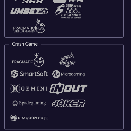
Crash Game