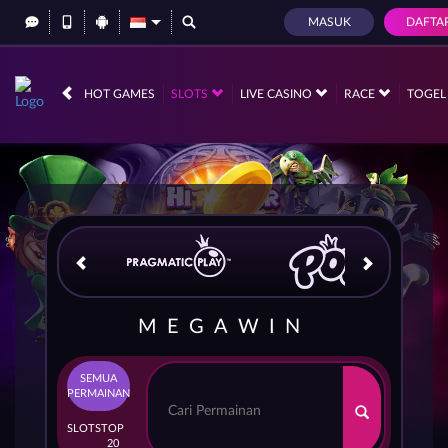
MASUK
DAFTA
IDR
12,675,766,
HOT GAMES
SLOTS
LIVE CASINO
RACE
TOGE
MEGAWIN
SEMUA
PERMAINAN
SLOTS
TOP
20