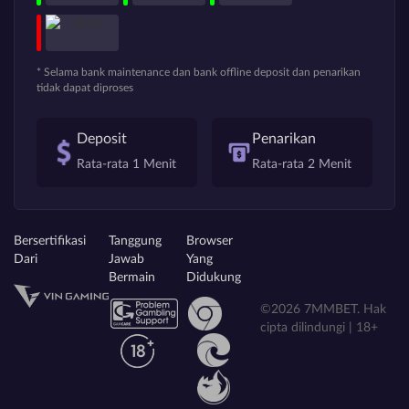
* Selama bank maintenance dan bank offline deposit dan penarikan
tidak dapat diproses
Deposit
Penarikan
Rata-rata 1 Menit
Rata-rata 2 Menit
Bersertifikasi
Tanggung
Browser
Dari
Jawab
Yang
Bermain
Didukung
©2026 7MMBET. Hak
cipta dilindungi | 18+