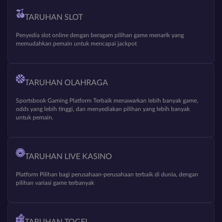
TARUHAN SLOT
Penyedia slot online dengan beragam pilihan game menarik yang
memudahkan pemain untuk mencapai jackpot
TARUHAN OLAHRAGA
Sportsbook Gaming Platform Terbaik menawarkan lebih banyak game,
odds yang lebih tinggi, dan menyediakan pilihan yang lebih banyak
untuk pemain.
TARUHAN LIVE KASINO
Platform Pilihan bagi perusahaan-perusahaan terbaik di dunia, dengan
pilihan variasi game terbanyak
TARUHAN TOGEL