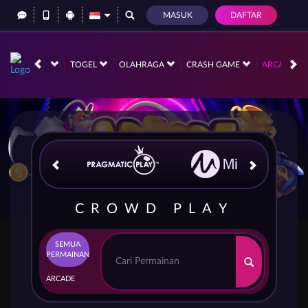
MASUK
DAFTAR
NO
RACE
TOGEL
OLAHRAGA
CRASH GAME
ARCADE
CROWD PLAY
SEMUA
PERMAINAN
ARCADE