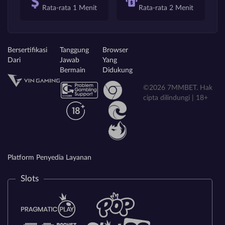
Rata-rata 1 Menit
Rata-rata 2 Menit
Bersertifikasi
Tanggung
Browser
Dari
Jawab
Yang
Bermain
Didukung
©2026 7MMBET. Hak
cipta dilindungi | 18+
Platform Penyedia Layanan
Slots