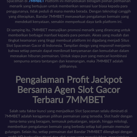
Spaceman di
7MMBET
Platform ini menyediakan beragam pilihan permainan
menarik yang bertujuan untuk memberikan sensasi luar biasa kepada para
penggunanya, tidak peduli di mana mereka berada. Dengan teknologi canggih
yang diterapkan, Bandar 7MMBET menawarkan pengalaman bermain yang
mendekati kenyataan, semakin memperkuat daya tarik platform ini.
Di samping itu, 7MMBET menyajikan promosi menarik yang dirancang untuk
memberikan berbagai manfaat kepada para pemain. Akses yang mudah dan
tingkat keamanan yang tinggi membuat platform ini digadang menjadi Situs
Slot Spaceman Gacor di Indonesia. Tampilan design yang responsif menjamin
bahwa setiap pemain dapat menikmati kenyamanan dan kemudahan dalam
merasakan hiburan permainan. Untuk siapa pun yang mencari kombinasi
sempurna antara tantangan dan kesenangan, maka 7MMBET adalah
pilihannya.
Pengalaman Profit Jackpot
Bersama Agen Slot Gacor
Terbaru 7MMBET
Salah satu faktor kunci yang menjadikan Slot Spaceman selalu diminati di
7MMBET adalah keragaman pilihan permainan yang tersedia. Slot hadir dengan
tema-tema yang beragam, termasuk petualangan, sejarah, hingga mitologi,
memberikan pengalaman bermain yang berbeda setiap kali pemain memutar
gulungan. Selain itu, setiap permainan dari Bandar 7MMBET dilengkapi dengan