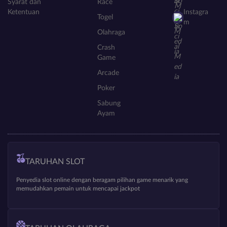
Syarat dan
Race
Ketentuan
Instagra
Togel
m
Olahraga
Crash
Game
Arcade
Poker
Sabung
Ayam
TARUHAN SLOT
Penyedia slot online dengan beragam pilihan game menarik yang
memudahkan pemain untuk mencapai jackpot