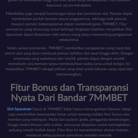
grafik HD berkualitas tinggi dan efek suara yang menakjubkan, menciptakan
kepuasan secara mendalam.
Fleksibilitas juga menjadi keuntungan besar dari permainan slot. Pemain dapat
menentukan jumlah taruhan sesuai anggarannya, sehingga baik pemula
maupun pemain berpengalaman dapat menikmati game 7MMBET. Fitur
permainan yang dirancang untuk berbagai tingkatan keahlian menjadikan Slot
Spaceman dapat dimainkan oleh semua orang tanpa memandang pengalaman
sebelumnya.
Selain variasi permainan, 7MMBET memberikan pengalaman yang cepat dan
penuh aksi yang akan membuat pemain terhibur dari awal hingga akhir. Dengan
antarmuka yang sederhana dan intuitif, pemain dapat dengan mudah
memahami cara bermain tanpa membutuhkan waktu lama untuk belajar. Ini
menjadikan 7MMBET sebagai pilihan yang ideal untuk hiburan yang cepat dan
menyenangkan.
Fitur Bonus dan Transparansi
Nyata Dari Bandar 7MMBET
Slot Spaceman
Gacor di 7MMBET tidak hanya menyuguhkan hiburan, tetapi
juga memberikan kesempatan besar untuk menang melalui fitur bonus new
member yang melimpah. Mulai dari putaran gratis, pengganda kemenangan,
hingga simbol khusus wild scatter, semuanya ditujukan untuk meningkatkan
peluang meraih hadiah besar. Fitur-fitur ini menambahkan elemen kejutan,
membuat setiap putaran permainan semakin menarik.