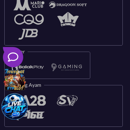
Poker
Sabung Ayam