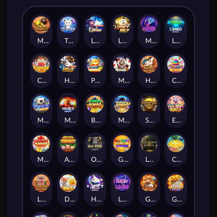
Mines Gold Rush
Tiger Hilo
Limbo
Lucky Hilo
Mines Neon
Limbo Classic
Chicken Run
Hilo
Pinoy Mines
Mines Maple
Hilo Gold Rush
Candy Mines
Mines Soccer
Mines Classic
Bonus Bingo
Magic Bingo
Steampunk
EggHunt Bingo
Maple Bingo
Arcade Bingo
Odin Bingo
Golden Bingo
Lost Ruins
Caribbean Bingo
Limbo Gold Rush
Dice
Hilo Classic
Limbo Neon
Golden Fortunes
Golden Horse Riches