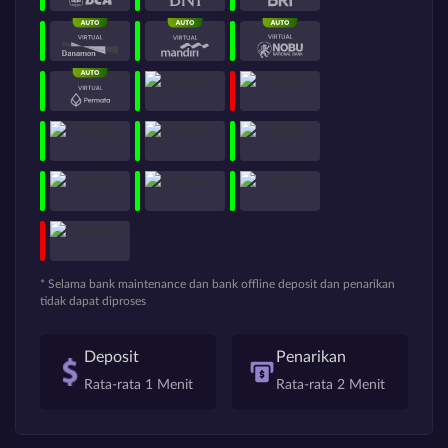
* Selama bank maintenance dan bank offline deposit dan penarikan
tidak dapat diproses
Deposit
Penarikan
Rata-rata 1 Menit
Rata-rata 2 Menit