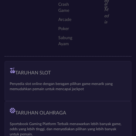
Crash
Game
Arcade
Poker
Sabung
Ayam
TARUHAN SLOT
Penyedia slot online dengan beragam pilihan game menarik yang
memudahkan pemain untuk mencapai jackpot
TARUHAN OLAHRAGA
Sportsbook Gaming Platform Terbaik menawarkan lebih banyak game,
odds yang lebih tinggi, dan menyediakan pilihan yang lebih banyak
untuk pemain.