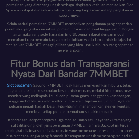
permainan yang dirancang untuk berbagai tingkatan keahlian menjadikan Slot
Spaceman dapat dimainkan oleh semua orang tanpa memandang pengalaman
sebelumnya.
Selain variasi permainan, 7MMBET memberikan pengalaman yang cepat dan
penuh aksi yang akan membuat pemain terhibur dari awal hingga akhir. Dengan
antarmuka yang sederhana dan intuitif, pemain dapat dengan mudah
memahami cara bermain tanpa membutuhkan waktu lama untuk belajar. Ini
menjadikan 7MMBET sebagai pilihan yang ideal untuk hiburan yang cepat dan
menyenangkan.
Fitur Bonus dan Transparansi
Nyata Dari Bandar 7MMBET
Slot Spaceman
Gacor di 7MMBET tidak hanya menyuguhkan hiburan, tetapi
juga memberikan kesempatan besar untuk menang melalui fitur bonus new
member yang melimpah. Mulai dari putaran gratis, pengganda kemenangan,
hingga simbol khusus wild scatter, semuanya ditujukan untuk meningkatkan
peluang meraih hadiah besar. Fitur-fitur ini menambahkan elemen kejutan,
membuat setiap putaran permainan semakin menarik.
Keberadaan jackpot progresif juga menjadi salah satu daya tarik utama yang
sulit ditandingi oleh jenis permainan 7MMBET lainnya. Jackpot ini terus
meningkat nilainya sampai ada pemain yang memenangkannya, dan jumlahnya
bisa mencapai angka yang fantastis. Kesempatan untuk memenangkan hadiah