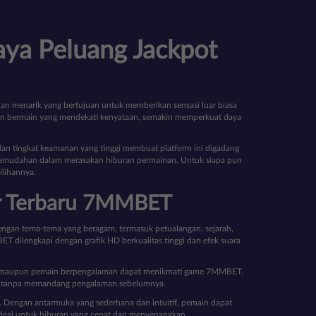
ya Peluang Jackpot
an menarik yang bertujuan untuk memberikan sensasi luar biasa
an bermain yang mendekati kenyataan, semakin memperkuat daya
n tingkat keamanan yang tinggi membuat platform ini digadang
 kemudahan dalam merasakan hiburan permainan. Untuk siapa pun
lihannya.
or Terbaru 7MMBET
dengan tema-tema yang beragam, termasuk petualangan, sejarah,
T dilengkapi dengan grafik HD berkualitas tinggi dan efek suara
mula maupun pemain berpengalaman dapat menikmati game 7MMBET.
ang tanpa memandang pengalaman sebelumnya.
 Dengan antarmuka yang sederhana dan intuitif, pemain dapat
deal untuk hiburan yang cepat dan menyenangkan.