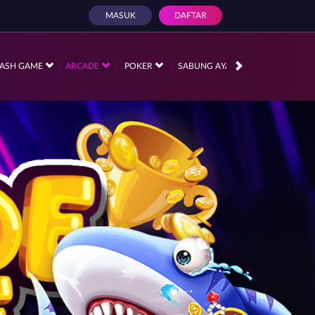
MASUK
DAFTAR
PROMOSI
ASH GAME
ARCADE
POKER
SABUNG AYAM