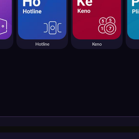
Hotline
Keno