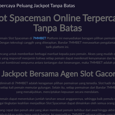
ercaya Peluang Jackpot Tanpa Batas
t Spaceman Online Terperca
Tanpa Batas
ermain Slot Spaceman di
7MMBET
Platform ini menyediakan beragam pilihan permain
. Dengan teknologi canggih yang diterapkan, Bandar 7MMBET menawarkan pengalam
tarik platform ini.
ncang untuk memberikan berbagai manfaat kepada para pemain. Akses yang mudah da
ign yang responsif menjamin bahwa setiap pemain dapat menikmati kenyamanan dan
cari kombinasi sempurna antara tantangan dan kesenangan, maka 7MMBET adalah pi
t Jackpot Bersama Agen Slot Gac
 diminati di 7MMBET adalah keragaman pilihan permainan yang tersedia. Slot hadir 
tiap kali pemain memutar gulungan. Selain itu, setiap permainan dari Bandar 7MMBE
yang menakjubkan, menciptakan kepuasan secara mendalam.
lot. Pemain dapat menentukan jumlah taruhan sesuai anggarannya, sehingga baik pe
agai tingkatan keahlian menjadikan Slot Spaceman dapat dimainkan oleh semua or
g cepat dan penuh aksi yang akan membuat pemain terhibur dari awal hingga akhir.
tuhkan waktu lama untuk belajar. Ini menjadikan 7MMBET sebagai pilihan yang i