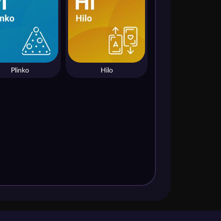
Plinko
Hilo