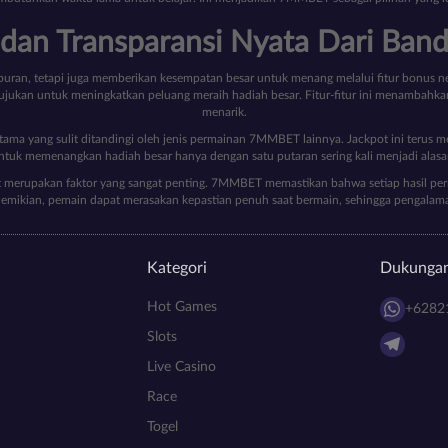
 dan Transparansi Nyata Dari B
an, tetapi juga memberikan kesempatan besar untuk menang melalui fitur bonus ne
tujukan untuk meningkatkan peluang meraih hadiah besar. Fitur-fitur ini menambahk
menarik.
k utama yang sulit ditandingi oleh jenis permainan 7MMBET lainnya. Jackpot ini teru
ntuk memenangkan hadiah besar hanya dengan satu putaran sering kali menjadi alas
lot merupakan faktor yang sangat penting. 7MMBET memastikan bahwa setiap hasil pe
demikian, pemain dapat merasakan kepastian penuh saat bermain, sehingga pengalama
Kategori
Dukunga
Hot Games
+6282
Slots
Live Casino
Race
Togel