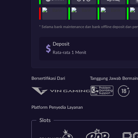
* Selama bank maintenance dan bank offline deposit dan pen
Deposit
Rata-rata 1 Menit
Bersertifikasi Dari
Tanggung Jawab Bermain
Platform Penyedia Layanan
Slots