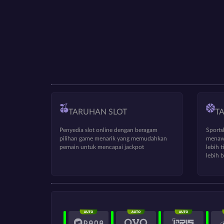
TARUHAN SLOT
T
Penyedia slot online dengan beragam
Sports
pilihan game menarik yang memudahkan
menawa
pemain untuk mencapai jackpot
lebih 
lebih 