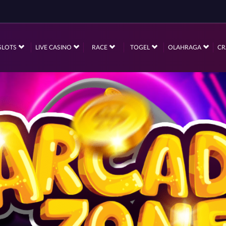
SLOTS
LIVE CASINO
RACE
TOGEL
OLAHRAGA
CR