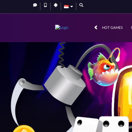
HOT GAMES