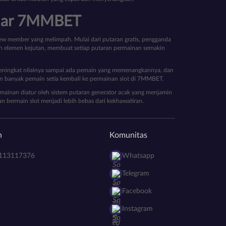
andar 7MMBET
w member yang melimpah. Mulai dari putaran gratis, pengganda
an elemen kejutan, membuat setiap putaran permainan semakin
s meningkat nilainya sampai ada pemain yang memenangkannya, dan
an banyak pemain setia kembali ke permainan slot di 7MMBET.
rmainan diatur oleh sistem putaran generator acak yang menjamin
n bermain slot menjadi lebih bebas dari kekhawatiran.
n
Komunitas
113117376
Whatsapp
Telegram
Facebook
Instagram