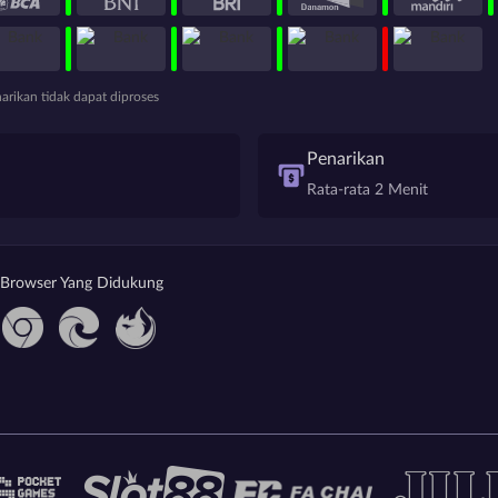
arikan tidak dapat diproses
Penarikan
Rata-rata 2 Menit
Browser Yang Didukung