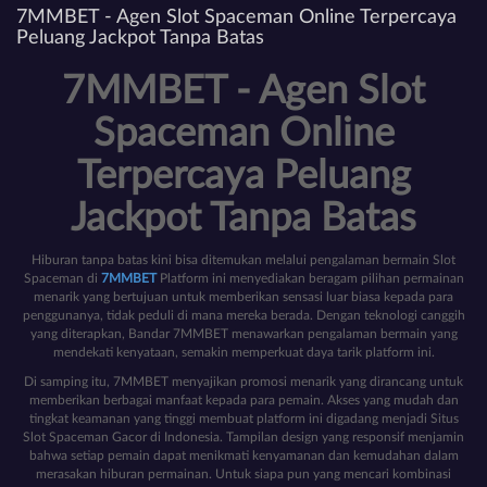
7MMBET - Agen Slot Spaceman Online Terpercaya
Peluang Jackpot Tanpa Batas
7MMBET - Agen Slot
Spaceman Online
Terpercaya Peluang
Jackpot Tanpa Batas
Hiburan tanpa batas kini bisa ditemukan melalui pengalaman bermain Slot
Spaceman di
7MMBET
Platform ini menyediakan beragam pilihan permainan
menarik yang bertujuan untuk memberikan sensasi luar biasa kepada para
penggunanya, tidak peduli di mana mereka berada. Dengan teknologi canggih
yang diterapkan, Bandar 7MMBET menawarkan pengalaman bermain yang
mendekati kenyataan, semakin memperkuat daya tarik platform ini.
Di samping itu, 7MMBET menyajikan promosi menarik yang dirancang untuk
memberikan berbagai manfaat kepada para pemain. Akses yang mudah dan
tingkat keamanan yang tinggi membuat platform ini digadang menjadi Situs
Slot Spaceman Gacor di Indonesia. Tampilan design yang responsif menjamin
bahwa setiap pemain dapat menikmati kenyamanan dan kemudahan dalam
merasakan hiburan permainan. Untuk siapa pun yang mencari kombinasi