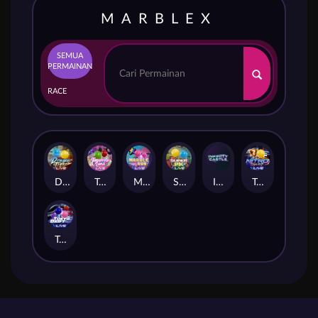
MARBLEX
SEMUA
PERMAINAN
RACE
Dragon Tiger
Tomorrow land
Marble Run
Super PK
Infinity Castle
Tokyo Drift Nitro
Tokyo Drift