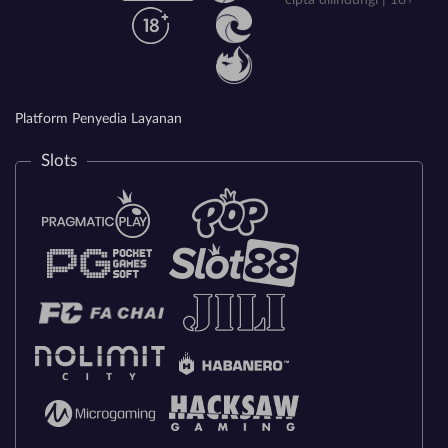
cipta dilindungi | 18+
Platform Penyedia Layanan
Slots