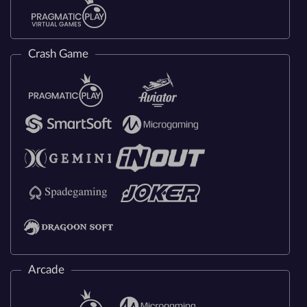
Crash Game
Arcade