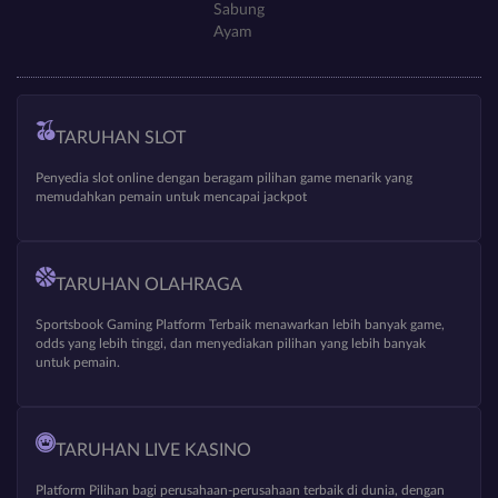
Sabung
Ayam
TARUHAN SLOT
Penyedia slot online dengan beragam pilihan game menarik yang
memudahkan pemain untuk mencapai jackpot
TARUHAN OLAHRAGA
Sportsbook Gaming Platform Terbaik menawarkan lebih banyak game,
odds yang lebih tinggi, dan menyediakan pilihan yang lebih banyak
untuk pemain.
TARUHAN LIVE KASINO
Platform Pilihan bagi perusahaan-perusahaan terbaik di dunia, dengan