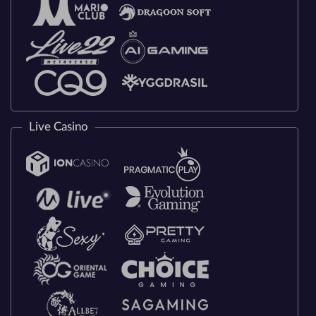
Live Casino