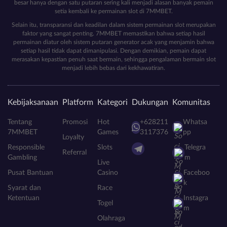
besar hanya dengan satu putaran sering kali menjadi alasan banyak pemain
setia kembali ke permainan slot di 7MMBET.
Selain itu, transparansi dan keadilan dalam sistem permainan slot merupakan
faktor yang sangat penting. 7MMBET memastikan bahwa setiap hasil
permainan diatur oleh sistem putaran generator acak yang menjamin bahwa
setiap hasil tidak dapat dimanipulasi. Dengan demikian, pemain dapat
merasakan kepastian penuh saat bermain, sehingga pengalaman bermain slot
menjadi lebih bebas dari kekhawatiran.
Kebijaksanaan
Platform
Kategori
Dukungan
Komunitas
Tentang
Promosi
Hot
+628211
Whatsa
7MMBET
Games
3117376
pp
Loyalty
Responsible
Slots
Telegra
Referral
Gambling
m
Live
Pusat Bantuan
Casino
Faceboo
k
Syarat dan
Race
Ketentuan
Instagra
Togel
m
Olahraga