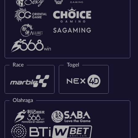
Race
Togel
Olahraga