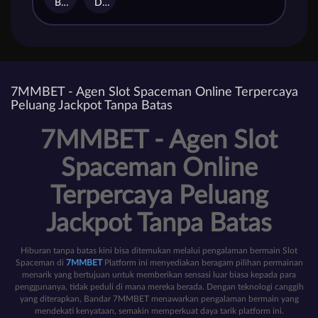
Bakufu Shogun
Diamond 7
7MMBET - Agen Slot Spaceman Online Terpercaya
Peluang Jackpot Tanpa Batas
7MMBET - Agen Slot
Spaceman Online
Terpercaya Peluang
Jackpot Tanpa Batas
Hiburan tanpa batas kini bisa ditemukan melalui pengalaman bermain Slot
Spaceman di
7MMBET
Platform ini menyediakan beragam pilihan permainan
menarik yang bertujuan untuk memberikan sensasi luar biasa kepada para
penggunanya, tidak peduli di mana mereka berada. Dengan teknologi canggih
yang diterapkan, Bandar 7MMBET menawarkan pengalaman bermain yang
mendekati kenyataan, semakin memperkuat daya tarik platform ini.