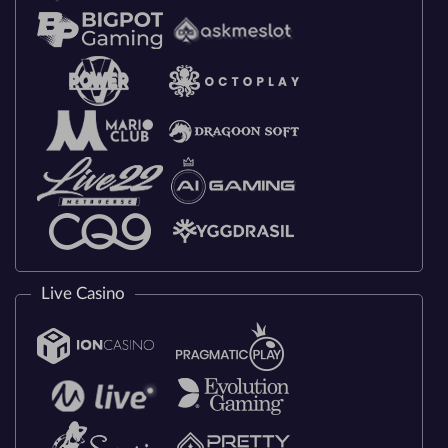
Live Casino