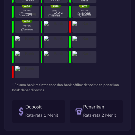
* Selama bank maintenance dan bank offline deposit dan penarikan
tidak dapat diproses
Deposit
Penarikan
Rata-rata 1 Menit
Rata-rata 2 Menit