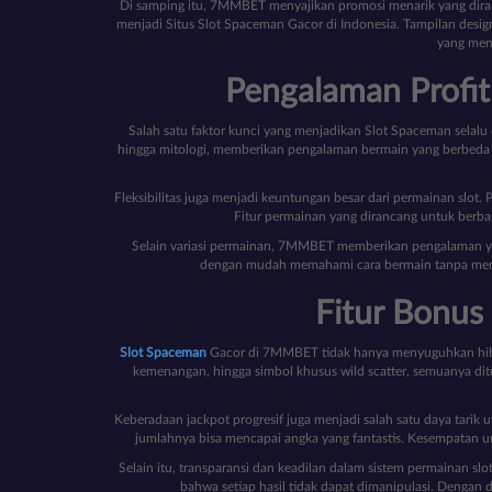
Di samping itu, 7MMBET menyajikan promosi menarik yang dira
menjadi Situs Slot Spaceman Gacor di Indonesia. Tampilan des
yang men
Pengalaman Profi
Salah satu faktor kunci yang menjadikan Slot Spaceman selalu
hingga mitologi, memberikan pengalaman bermain yang berbeda se
Fleksibilitas juga menjadi keuntungan besar dari permainan s
Fitur permainan yang dirancang untuk berb
Selain variasi permainan, 7MMBET memberikan pengalaman yan
dengan mudah memahami cara bermain tanpa membu
Fitur Bonus
Slot Spaceman
Gacor di 7MMBET tidak hanya menyuguhkan hibur
kemenangan, hingga simbol khusus wild scatter, semuanya di
Keberadaan jackpot progresif juga menjadi salah satu daya tari
jumlahnya bisa mencapai angka yang fantastis. Kesempatan u
Selain itu, transparansi dan keadilan dalam sistem permainan s
bahwa setiap hasil tidak dapat dimanipulasi. Dengan 