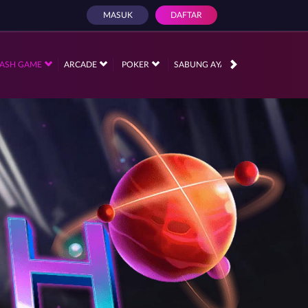
MASUK
DAFTAR
PROMOSI
ASH GAME
ARCADE
POKER
SABUNG AYAM