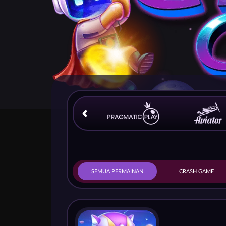
SEMUA PERMAINAN
CRASH GAME