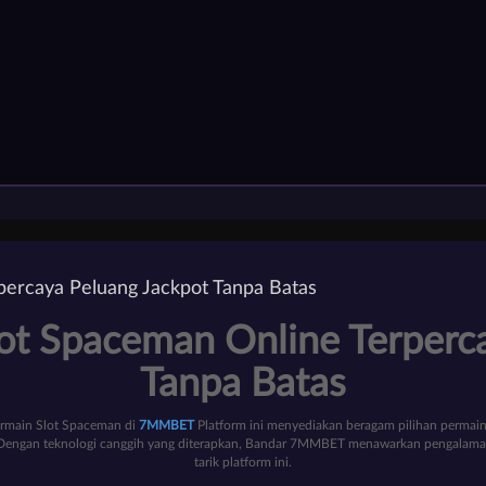
ercaya Peluang Jackpot Tanpa Batas
t Spaceman Online Terperca
Tanpa Batas
ermain Slot Spaceman di
7MMBET
Platform ini menyediakan beragam pilihan permain
. Dengan teknologi canggih yang diterapkan, Bandar 7MMBET menawarkan pengalam
tarik platform ini.