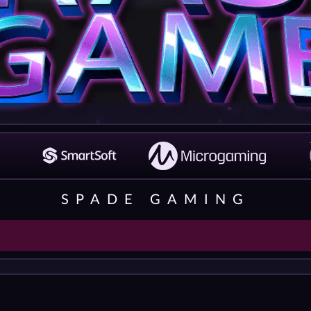
SPADE GAMING