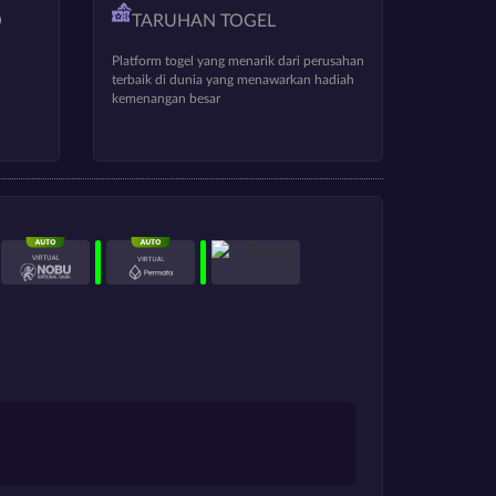
O
TARUHAN TOGEL
Platform togel yang menarik dari perusahan
terbaik di dunia yang menawarkan hadiah
kemenangan besar